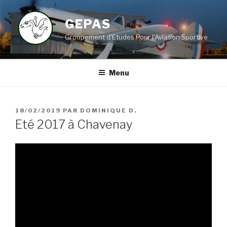
Aller
au
GEPAS
contenu
Groupement d'Etudes Pour l'Aviation Sportive
principal
Menu
PUBLIÉ
18/02/2019
PAR
DOMINIQUE D.
LE
Eté 2017 à Chavenay