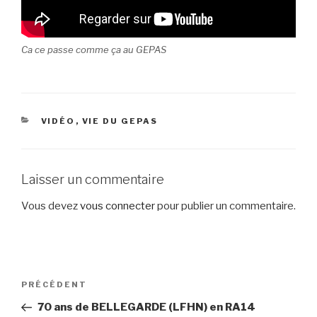
Ca ce passe comme ça au GEPAS
CATÉGORIES
VIDÉO
,
VIE DU GEPAS
Laisser un commentaire
Vous devez
vous connecter
pour publier un commentaire.
Navigation
Article
PRÉCÉDENT
de
précédent
70 ans de BELLEGARDE (LFHN) en RA14
l’article