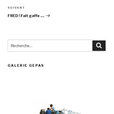
Article
SUIVANT
suivant
FRED ! Fait gaffe …
Recherche
Reche
pour
:
GALERIE GEPAS