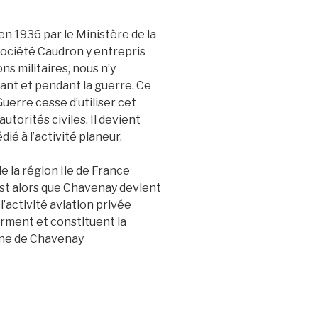
n 1936 par le Ministère de la
société Caudron y entrepris
ns militaires, nous n’y
ant et pendant la guerre. Ce
Guerre cesse d’utiliser cet
torités civiles. Il devient
é à l’activité planeur.
de la région Ile de France
c’est alors que Chavenay devient
’activité aviation privée
orment et constituent la
enne de Chavenay