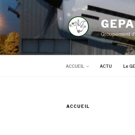
Aller
au
contenu
GEPA
principal
Groupement d'E
ACCUEIL
ACTU
Le G
ACCUEIL